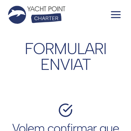
Vés
al
contingut
FORMULARI
ENVIAT
Volem confirmar que